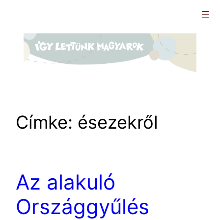
Ugrás
a
tartalomhoz
Címke:
ésezekről
Az alakuló
Országgyűlés