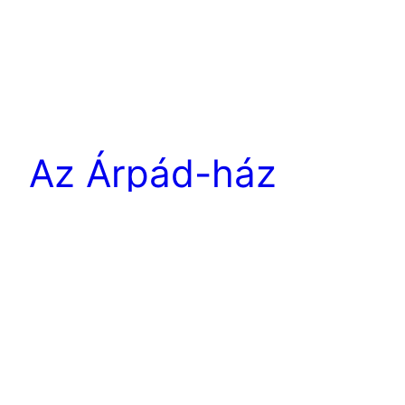
Az Árpád-ház
családfája
Jó szívvel ajánlunk egy további kattintást az
oldalunkról az általunk oly értékesnek tartott
tartalom eléréséhez. A mi ajánlatunk után bátran
nézz körül a linkelt honlapon, igazi kincsekre
bukkanhatsz.
2022.12.02.